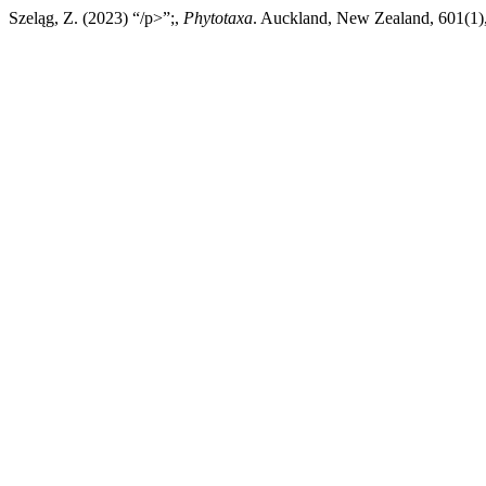
Szeląg, Z. (2023) “/p>”;,
Phytotaxa
. Auckland, New Zealand, 601(1),