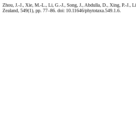
Zhou, J.-J., Xie, M.-L., Li, G.-J., Song, J., Abdulla, D., Xing, P.-J., 
Zealand, 549(1), pp. 77–86. doi: 10.11646/phytotaxa.549.1.6.