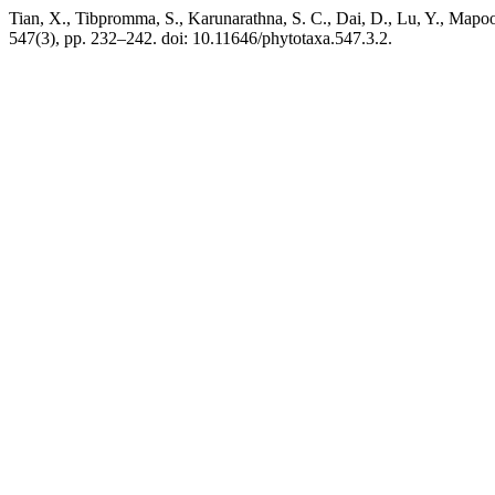
Tian, X., Tibpromma, S., Karunarathna, S. C., Dai, D., Lu, Y., Mapo
547(3), pp. 232–242. doi: 10.11646/phytotaxa.547.3.2.