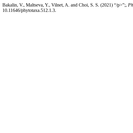
Bakalin, V., Maltseva, Y., Vilnet, A. and Choi, S. S. (2021) “/p>”;,
Ph
10.11646/phytotaxa.512.1.3.