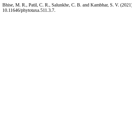
Bhise, M. R., Patil, C. R., Salunkhe, C. B. and Kambhar, S. V. (2021
10.11646/phytotaxa.511.3.7.