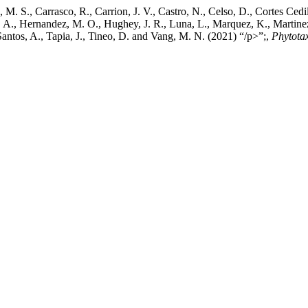
M. S., Carrasco, R., Carrion, J. V., Castro, N., Celso, D., Cortes Cedill
 A., Hernandez, M. O., Hughey, J. R., Luna, L., Marquez, K., Martinez, 
Santos, A., Tapia, J., Tineo, D. and Vang, M. N. (2021) “/p>”;,
Phytota