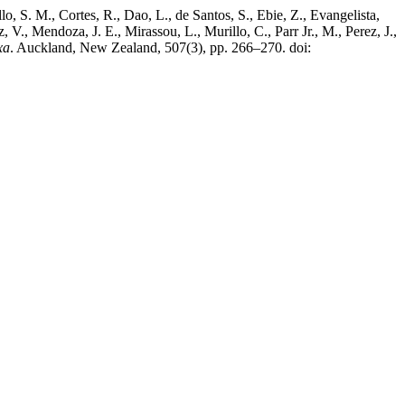
o, S. M., Cortes, R., Dao, L., de Santos, S., Ebie, Z., Evangelista,
V., Mendoza, J. E., Mirassou, L., Murillo, C., Parr Jr., M., Perez, J.,
xa
. Auckland, New Zealand, 507(3), pp. 266–270. doi: