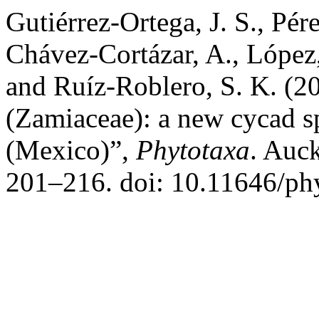
Gutiérrez-Ortega, J. S., Pér
Chávez-Cortázar, A., López
and Ruíz-Roblero, S. K. (2
(Zamiaceae): a new cycad s
(Mexico)”,
Phytotaxa
. Auc
201–216. doi: 10.11646/phy