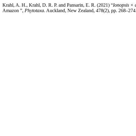
Krahl, A. H., Krahl, D. R. P. and Pansarin, E. R. (2021) “
Ionopsis × 
Amazon ”,
Phytotaxa
. Auckland, New Zealand, 478(2), pp. 268–274.