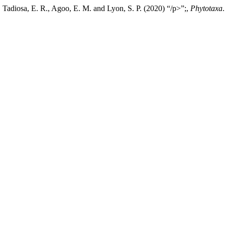
, Tadiosa, E. R., Agoo, E. M. and Lyon, S. P. (2020) “/p>”;,
Phytotaxa