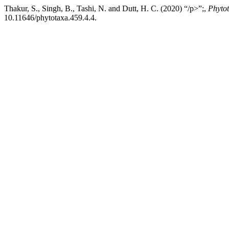
Thakur, S., Singh, B., Tashi, N. and Dutt, H. C. (2020) “/p>”;,
Phyto
10.11646/phytotaxa.459.4.4.