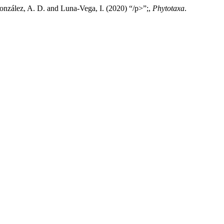
onzález, A. D. and Luna-Vega, I. (2020) “/p>”;,
Phytotaxa
.