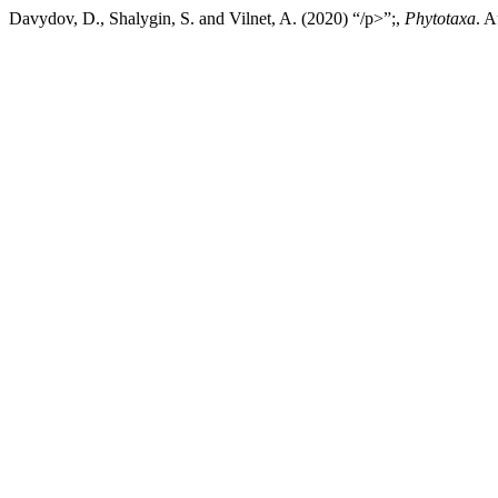
Davydov, D., Shalygin, S. and Vilnet, A. (2020) “/p>”;,
Phytotaxa
. A