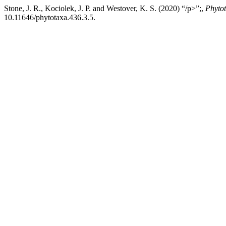
Stone, J. R., Kociolek, J. P. and Westover, K. S. (2020) “/p>”;,
Phyto
10.11646/phytotaxa.436.3.5.