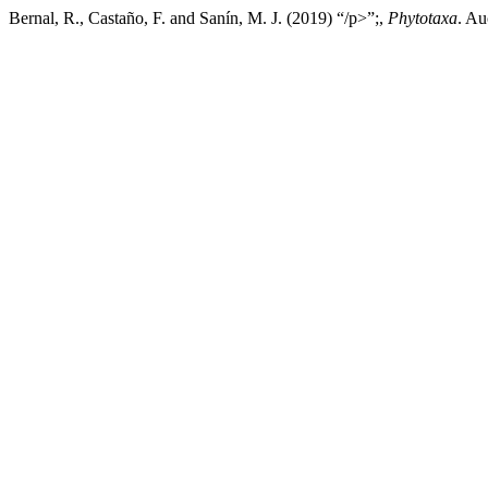
Bernal, R., Castaño, F. and Sanín, M. J. (2019) “/p>”;,
Phytotaxa
. Au