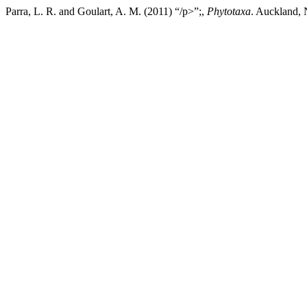
Parra, L. R. and Goulart, A. M. (2011) “/p>”;,
Phytotaxa
. Auckland, 