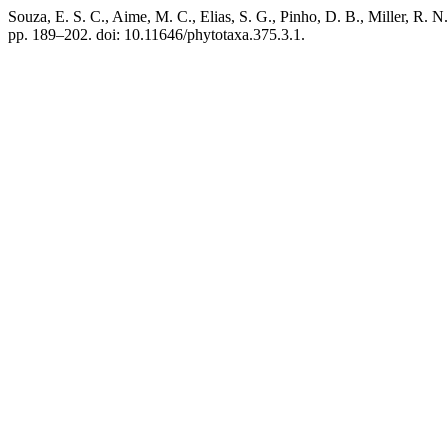
Souza, E. S. C., Aime, M. C., Elias, S. G., Pinho, D. B., Miller, R. N
pp. 189–202. doi: 10.11646/phytotaxa.375.3.1.