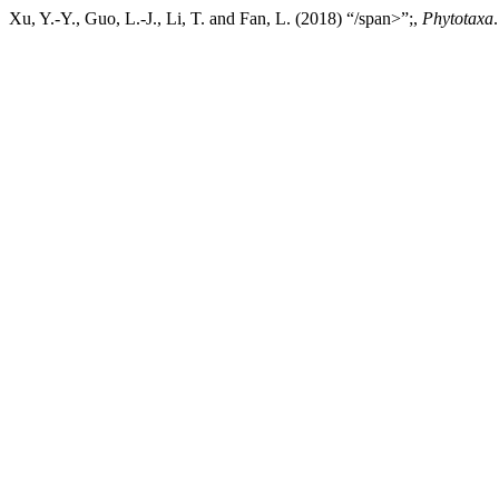
Xu, Y.-Y., Guo, L.-J., Li, T. and Fan, L. (2018) “/span>”;,
Phytotaxa