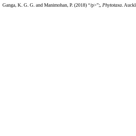
Ganga, K. G. G. and Manimohan, P. (2018) “/p>”;,
Phytotaxa
. Auckl