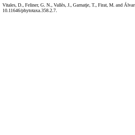
Vitales, D., Feliner, G. N., Vallès, J., Garnatje, T., Firat, M. and Álva
10.11646/phytotaxa.358.2.7.