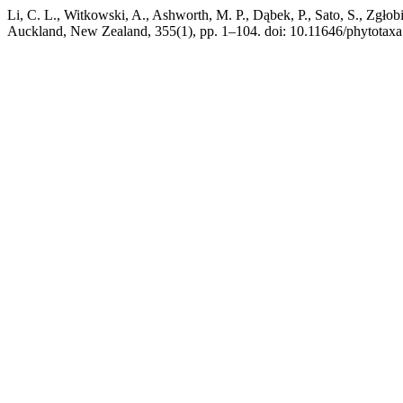
Li, C. L., Witkowski, A., Ashworth, M. P., Dąbek, P., Sato, S., Zgłob
Auckland, New Zealand, 355(1), pp. 1–104. doi: 10.11646/phytotaxa