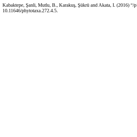
Kabaktepe, Şanli, Mutlu, B., Karakuş, Şükrü and Akata, I. (2016) “/
10.11646/phytotaxa.272.4.5.