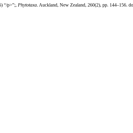
6) “/p>”;,
Phytotaxa
. Auckland, New Zealand, 260(2), pp. 144–156. do