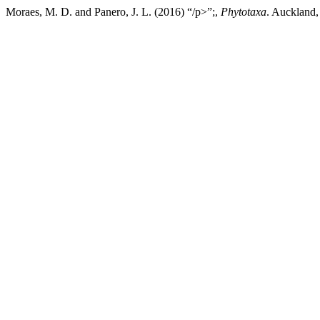
Moraes, M. D. and Panero, J. L. (2016) “/p>”;,
Phytotaxa
. Auckland,