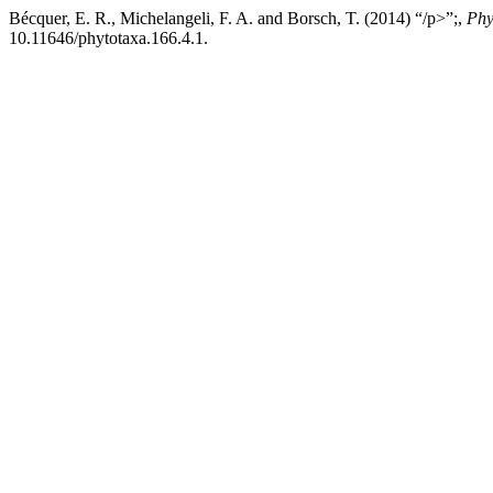
Bécquer, E. R., Michelangeli, F. A. and Borsch, T. (2014) “/p>”;,
Phy
10.11646/phytotaxa.166.4.1.