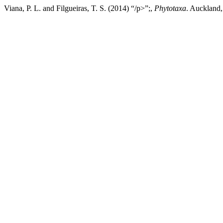
Viana, P. L. and Filgueiras, T. S. (2014) “/p>”;,
Phytotaxa
. Auckland,