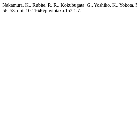
Nakamura, K., Rubite, R. R., Kokubugata, G., Yoshiko, K., Yokota, M
56–58. doi: 10.11646/phytotaxa.152.1.7.