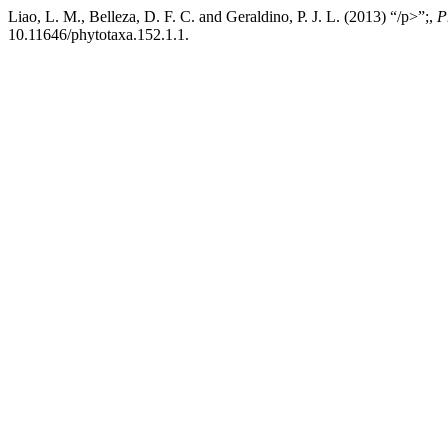
Liao, L. M., Belleza, D. F. C. and Geraldino, P. J. L. (2013) “/p>”;,
P
10.11646/phytotaxa.152.1.1.