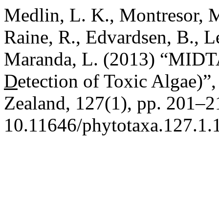
Medlin, L. K., Montresor, M
Raine, R., Edvardsen, B., Lew
Maranda, L. (2013) “MIDT
D
etection of Toxic
Al
gae)”
Zealand, 127(1), pp. 201–21
10.11646/phytotaxa.127.1.