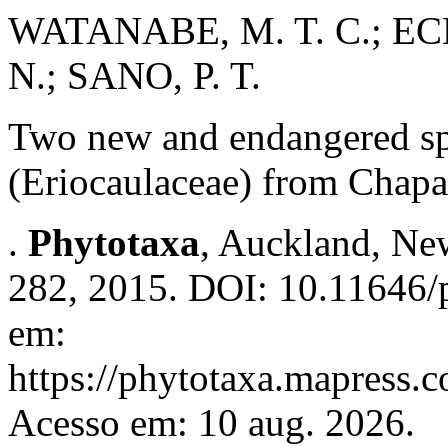
WATANABE, M. T. C.; E
N.; SANO, P. T.
Two new and endangered sp
(Eriocaulaceae) from Chapa
.
Phytotaxa
, Auckland, New
282, 2015. DOI: 10.11646/p
em:
https://phytotaxa.mapress.c
Acesso em: 10 aug. 2026.