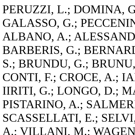
PERUZZI, L.; DOMINA, G
GALASSO, G.; PECCENINI
ALBANO, A.; ALESSANDRI
BARBERIS, G.; BERNARD
S.; BRUNDU, G.; BRUNU,
CONTI, F.; CROCE, A.; I
IIRITI, G.; LONGO, D.; M
PISTARINO, A.; SALMERI
SCASSELLATI, E.; SELVI
A.; VILLANI, M.; WAGEN