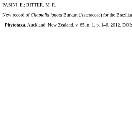
PASINI, E.; RITTER, M. R.
New record of
Chaptalia ignota
Burkart
(Asteraceae) for the Brazilia
.
Phytotaxa
, Auckland, New Zealand, v. 65, n. 1, p. 1–6, 2012. DOI: