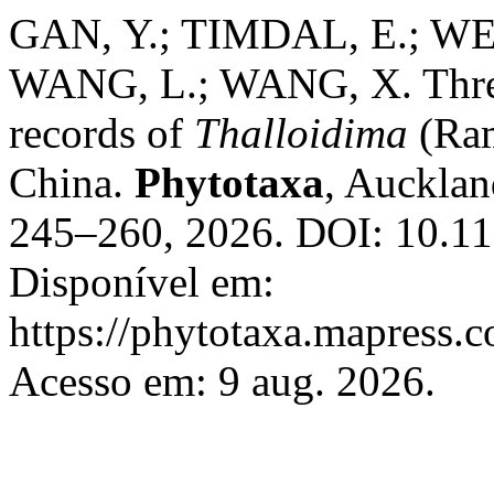
GAN, Y.; TIMDAL, E.; WEI
WANG, L.; WANG, X. Three
records of
Thalloidima
(Ram
China.
Phytotaxa
, Aucklan
245–260, 2026. DOI: 10.11
Disponível em:
https://phytotaxa.mapress.c
Acesso em: 9 aug. 2026.