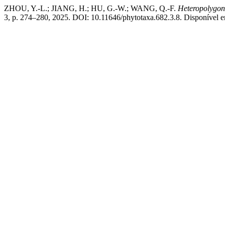
ZHOU, Y.-L.; JIANG, H.; HU, G.-W.; WANG, Q.-F.
Heteropolygon
3, p. 274–280, 2025. DOI: 10.11646/phytotaxa.682.3.8. Disponível em