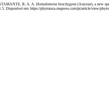
STAMANTE, R. A. A.
Homalomena brachygyna
(Araceae), a new spe
.5. Disponível em: https://phytotaxa.mapress.com/pt/article/view/phyt