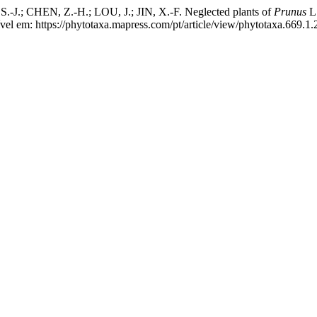
.-J.; CHEN, Z.-H.; LOU, J.; JIN, X.-F. Neglected plants of
Prunus
L.
el em: https://phytotaxa.mapress.com/pt/article/view/phytotaxa.669.1.