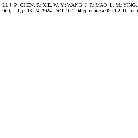
LI, J.-P.; CHEN, F.; XIE, W.-Y.; WANG, J.-F.; MAO, L.-M.; YING, S
669, n. 1, p. 13–24, 2024. DOI: 10.11646/phytotaxa.669.1.2. Disponív