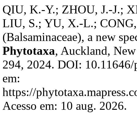
QIU, K.-Y.; ZHOU, J.-J.; XI
LIU, S.; YU, X.-L.; CONG,
(Balsaminaceae), a new spe
Phytotaxa
, Auckland, New 
294, 2024. DOI: 10.11646/p
em:
https://phytotaxa.mapress.c
Acesso em: 10 aug. 2026.