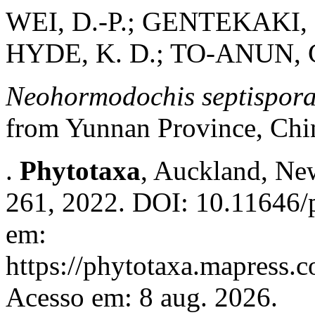
WEI, D.-P.; GENTEKAKI,
HYDE, K. D.; TO-ANUN,
Neohormodochis septispora 
from Yunnan Province, Chi
.
Phytotaxa
, Auckland, New
261, 2022. DOI: 10.11646/p
em:
https://phytotaxa.mapress.c
Acesso em: 8 aug. 2026.