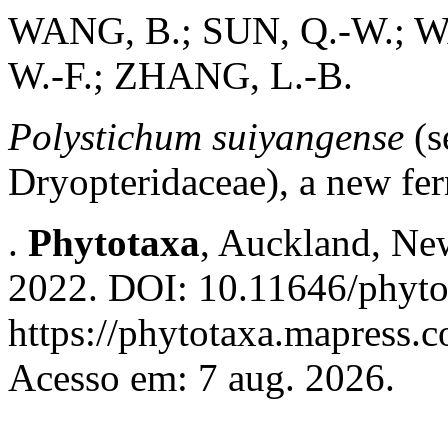
WANG, B.; SUN, Q.-W.; W
W.-F.; ZHANG, L.-B.
Polystichum suiyangense
(s
Dryopteridaceae), a new fe
.
Phytotaxa
, Auckland, New
2022. DOI: 10.11646/phyto
https://phytotaxa.mapress.c
Acesso em: 7 aug. 2026.