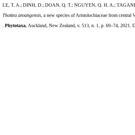
LE, T. A.; DINH, D.; DOAN, Q. T.; NGUYEN, Q. H. A.; TAGANE
Thottea aroangensis
, a new species of Aristolochiaceae from central
.
Phytotaxa
, Auckland, New Zealand, v. 513, n. 1, p. 69–74, 2021. 