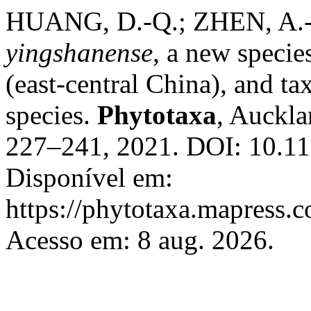
HUANG, D.-Q.; ZHEN, A.-
yingshanense
, a new speci
(east-central China), and t
species.
Phytotaxa
, Auckla
227–241, 2021. DOI: 10.11
Disponível em:
https://phytotaxa.mapress.c
Acesso em: 8 aug. 2026.