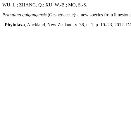
WU, L.; ZHANG, Q.; XU, W.-B.; MO, S.-S.
Primulina guigangensis
(Gesneriaceae): a new species from limeston
.
Phytotaxa
, Auckland, New Zealand, v. 38, n. 1, p. 19–23, 2012. DO