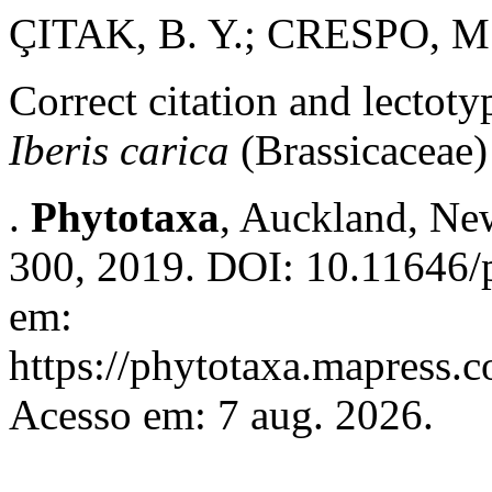
ÇITAK, B. Y.; CRESPO, M.
Correct citation and lectot
Iberis carica
(Brassicaceae)
.
Phytotaxa
, Auckland, New
300, 2019. DOI: 10.11646/p
em:
https://phytotaxa.mapress.c
Acesso em: 7 aug. 2026.