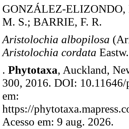
GONZÁLEZ-ELIZONDO, 
M. S.; BARRIE, F. R.
Aristolochia albopilosa
(Ari
Aristolochia cordata
Eastw.
.
Phytotaxa
, Auckland, New
300, 2016. DOI: 10.11646/p
em:
https://phytotaxa.mapress.c
Acesso em: 9 aug. 2026.