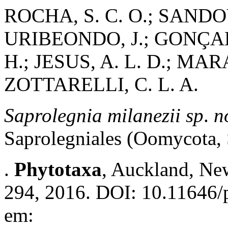
ROCHA, S. C. O.; SANDO
URIBEONDO, J.; GONÇAL
H.; JESUS, A. L. D.; MAR
ZOTTARELLI, C. L. A.
Saprolegnia milanezii
sp
.
n
Saprolegniales (Oomycota, 
.
Phytotaxa
, Auckland, New
294, 2016. DOI: 10.11646/p
em: