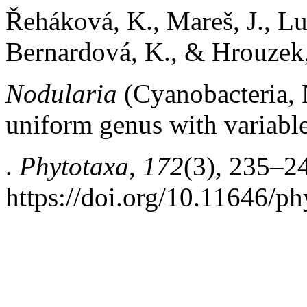
Řeháková, K., Mareš, J., L
Bernardová, K., & Hrouzek,
Nodularia
(Cyanobacteria, 
uniform genus with variabl
.
Phytotaxa
,
172
(3), 235–2
https://doi.org/10.11646/ph