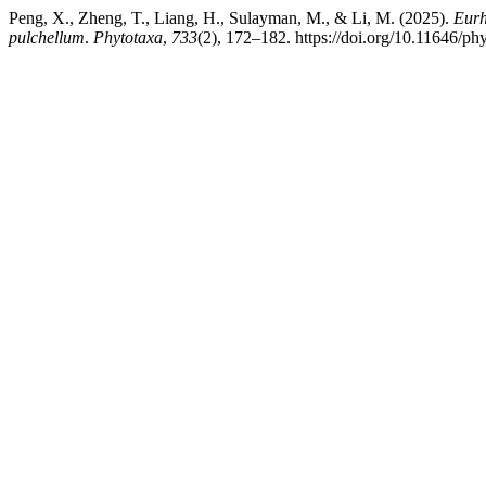
Peng, X., Zheng, T., Liang, H., Sulayman, M., & Li, M. (2025).
Eur
pulchellum
.
Phytotaxa
,
733
(2), 172–182. https://doi.org/10.11646/ph