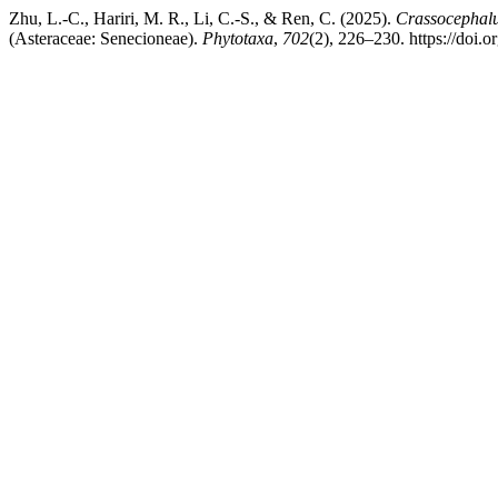
Zhu, L.-C., Hariri, M. R., Li, C.-S., & Ren, C. (2025).
Crassocephal
(Asteraceae: Senecioneae).
Phytotaxa
,
702
(2), 226–230. https://doi.