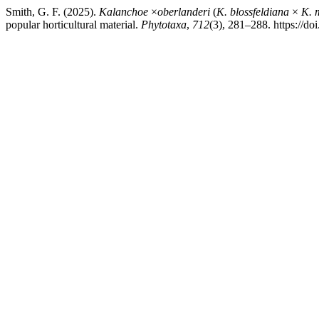
Smith, G. F. (2025).
Kalanchoe
×
oberlanderi
(
K. blossfeldiana
×
K. 
popular horticultural material.
Phytotaxa
,
712
(3), 281–288. https://do