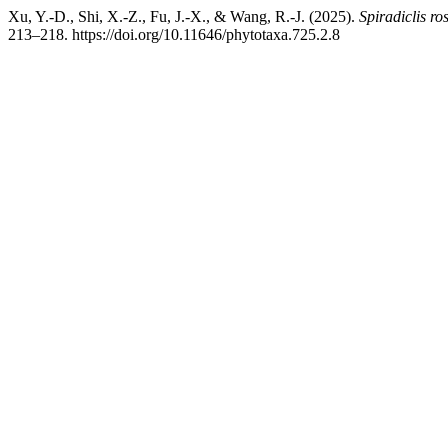
Xu, Y.-D., Shi, X.-Z., Fu, J.-X., & Wang, R.-J. (2025).
Spiradiclis ro
213–218. https://doi.org/10.11646/phytotaxa.725.2.8