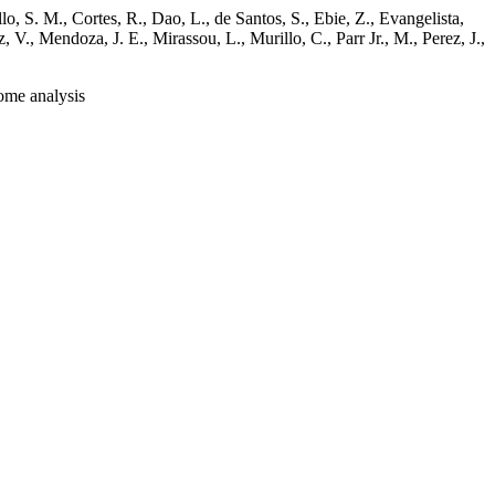
o, S. M., Cortes, R., Dao, L., de Santos, S., Ebie, Z., Evangelista,
V., Mendoza, J. E., Mirassou, L., Murillo, C., Parr Jr., M., Perez, J.,
ome analysis