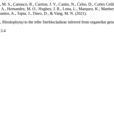
M. S., Carrasco, R., Carrion, J. V., Castro, N., Celso, D., Cortes Cedill
 A., Hernandez, M. O., Hughey, J. R., Luna, L., Marquez, K., Martinez, 
Santos, A., Tapia, J., Tineo, D., & Vang, M. N. (2021).
Rhodophyta) to the tribe Streblocladieae inferred from organellar gen
.3.4